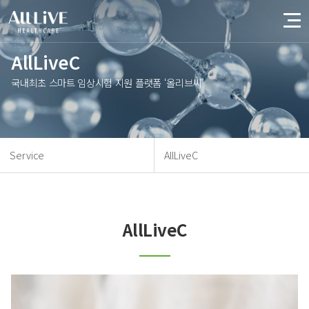
AllLiveC
국내최초 스마트 임상시험 지원 플랫폼 ‘올리브씨’
Service
AllLiveC
AllLiveC